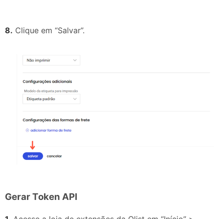
8.
Clique em “Salvar”.
Gerar Token API
1.
Acesse a loja de extensões da Olist em “Início” >