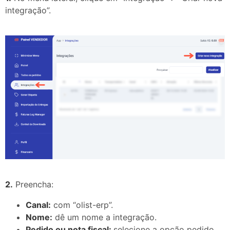
integração”.
2.
Preencha:
Canal:
com “olist-erp”.
Nome:
dê um nome a integração.
Pedido ou nota fiscal:
selecione a opção pedido