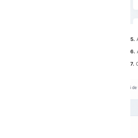
5.
A
6.
A
7.
C