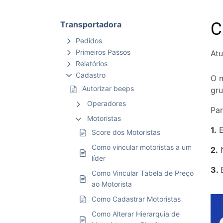
C
Transportadora
Pedidos
Primeiros Passos
Atu
Relatórios
Cadastro
O m
Autorizar beeps
gr
Operadores
Par
Motoristas
1.
E
Score dos Motoristas
Como vincular motoristas a um
2.
N
líder
3.
Como Vincular Tabela de Preço
ao Motorista
Como Cadastrar Motoristas
Como Alterar Hierarquia de